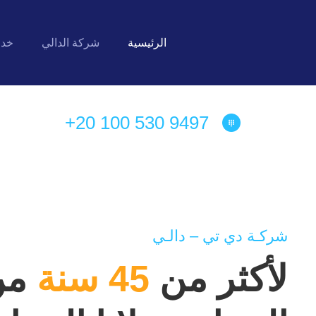
الرئيسية
شركة الدالي
خدم
+20 100 530 9497
شركـة دي تي – دالـي
لأكثر من
45 سنة
من