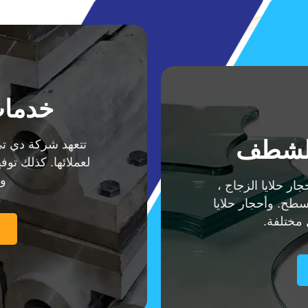
خدمات 
والشطف
تتعهد شركة دي تي
لعملائها. كذلك توفي
وب
ر حلايا الزجاج ،
طح. وأحجار حلايا
 مختلفة.