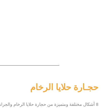
حجـارة حلايا الرخام
8 أشكال مختلفة ومتميزة من حجارة حلايا الرخام والجرانيت ، صُنعت خصيصاً لمصنعنا “مصنع الدالى” وغير متوفرة فى الاسواق.