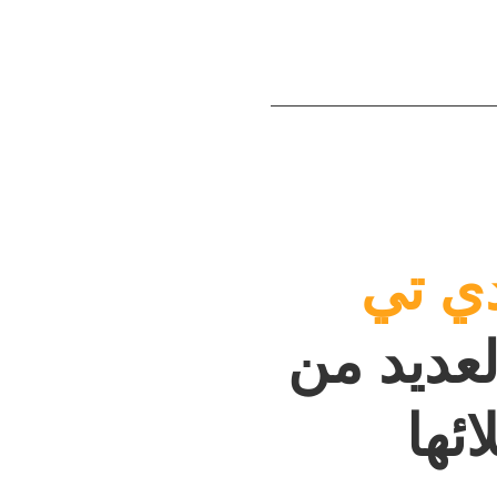
ي تي
لعديد من
ئها