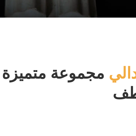
الي
مجموعة متميزة 
شطف