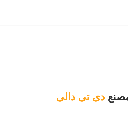
صنع
دى تى دالى