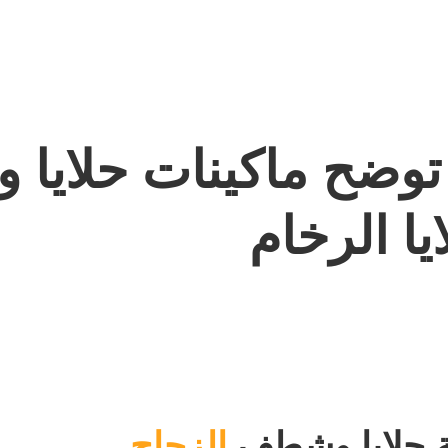
توضح ماكينات حلايا
ا الرخام
ة حلايا وشطف
الزجاج