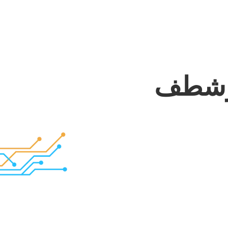
 وشطف